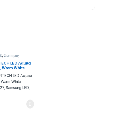
ED
,
Φωτισμός
ECH LED Λάμπα
, Warm White
E27, Samsung