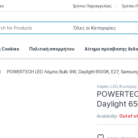
es
Τρόποι Παραγγελίας
Τρόποι 
or:
ή Cookies
Πολιτική απορρήτου
Αίτημα πρόσβασης δεδ
POWERTECH LED Λάμπα Bulb 9W, Daylight 6500K, E27, Samsung 
Λάμπες LED
,
Φωτισμός
POWERTECH
Daylight 6
Availability:
Out of s