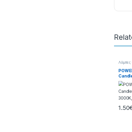
Rela
Λάμπες
POWE
Candl
3000K
LED, I
1.50