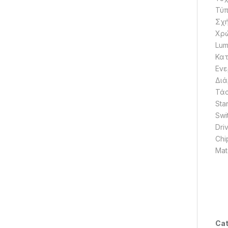
Τύπ
Σχή
Χρώ
Lum
Κα
Ενε
Διά
Τάσ
Star
Swi
Driv
Chi
Mate
Cat