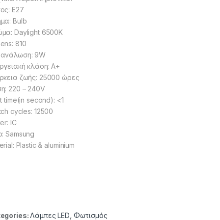
ος: E27
μα: Bulb
μα: Daylight 6500K
ens: 810
τανάλωση: 9W
ργειακή κλάση: Α+
ρκεια ζωής: 25000 ώρες
η: 220 – 240V
t time(in second): <1
tch cycles: 12500
er: IC
p: Samsung
rial: Plastic & aluminium
egories:
Λάμπες LED
,
Φωτισμός