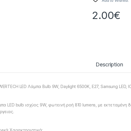
Add to Wishlist
2.00
€
Description
ERTECH LED Λάμπα Bulb 9W, Daylight 6500K, E27, Samsung LED, I
πα LED bulb ισχύος 9W, φωτεινή ροή 810 lumens, με εκτεταμένη δ
ργειας.
νικά Χαρακτηριστικά: