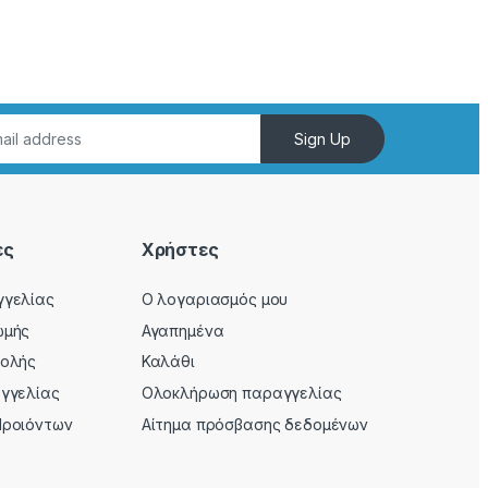
Sign Up
ες
Χρήστες
γγελίας
Ο λογαριασμός μου
ωμής
Αγαπημένα
τολής
Καλάθι
αγγελίας
Ολοκλήρωση παραγγελίας
Προιόντων
Αίτημα πρόσβασης δεδομένων