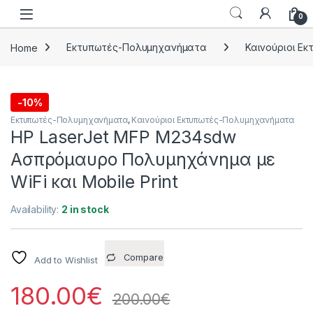
Skip to navigation
Skip to content
0
Home
Εκτυπωτές-Πολυμηχανήματα
Καινούριοι Ε
-
10%
Εκτυπωτές-Πολυμηχανήματα
,
Καινούριοι Εκτυπωτές-Πολυμηχανήματα
HP LaserJet MFP M234sdw
Ασπρόμαυρο Πολυμηχάνημα με
WiFi και Mobile Print
Availability:
2 in stock
Compare
Add to Wishlist
180.00
€
200.00
€