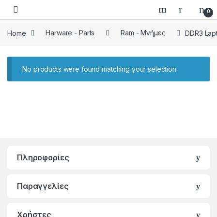
Skip to navigation
Skip to content
0
Home
Harware - Parts
Ram - Μνήμες
DDR3 Lap
No products were found matching your selection.
Πληροφορίες
Παραγγελίες
Χρήστες