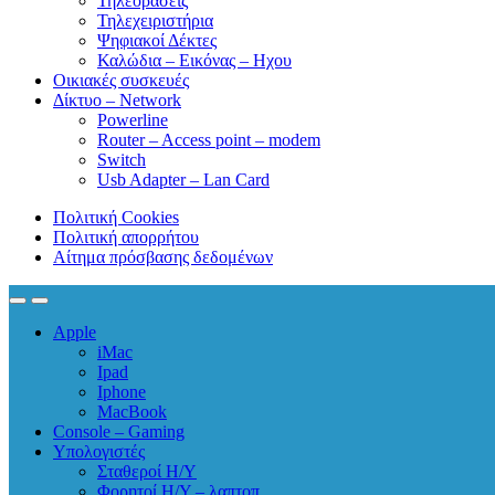
Τηλεοράσεις
Τηλεχειριστήρια
Ψηφιακοί Δέκτες
Καλώδια – Εικόνας – Ηχου
Οικιακές συσκευές
Δίκτυο – Network
Powerline
Router – Access point – modem
Switch
Usb Adapter – Lan Card
Πολιτική Cookies
Πολιτική απορρήτου
Αίτημα πρόσβασης δεδομένων
Apple
iMac
Ipad
Iphone
MacBook
Console – Gaming
Υπολογιστές
Σταθεροί Η/Υ
Φορητοί Η/Υ – λαπτοπ