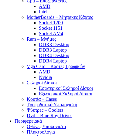
Cpu – Επεξεργαστές
AMD
Intel
MotherBoards – Μητρικές Κάρτες
Socket 1200
Socket 1151
Socket AM4
Ram – Μνήμες
DDR3 Desktop
DDR3 Laptop
DDR4 Desktop
DDR4 Laptop
Vga Card – Καρτες Γραφικών
AMD
Nvidia
Σκληροί Δίσκοι
Εσωτερικοί Σκληροί Δίσκοι
Εξωτερικοί Σκληροί Δίσκοι
Κουτία – Cases
Τροφοδοτικά Υπολογιστή
Ψύκτρες – Coolers
Dvd – Blue Ray Drives
Περιφερειακά
Οθόνες Υπολογιστή
Πληκτρολόγια