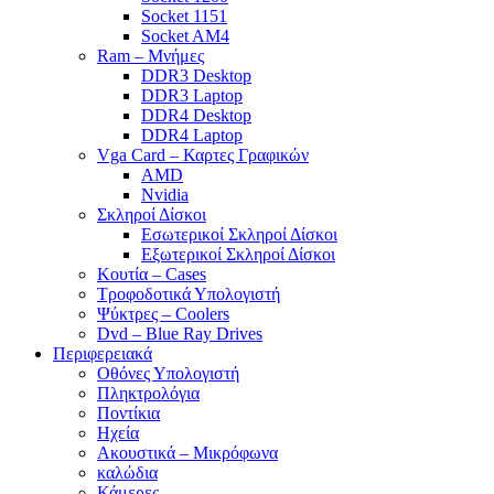
Socket 1151
Socket AM4
Ram – Μνήμες
DDR3 Desktop
DDR3 Laptop
DDR4 Desktop
DDR4 Laptop
Vga Card – Καρτες Γραφικών
AMD
Nvidia
Σκληροί Δίσκοι
Εσωτερικοί Σκληροί Δίσκοι
Εξωτερικοί Σκληροί Δίσκοι
Κουτία – Cases
Τροφοδοτικά Υπολογιστή
Ψύκτρες – Coolers
Dvd – Blue Ray Drives
Περιφερειακά
Οθόνες Υπολογιστή
Πληκτρολόγια
Ποντίκια
Ηχεία
Ακουστικά – Μικρόφωνα
καλώδια
Κάμερες