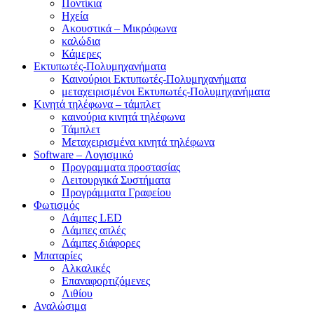
Ποντίκια
Ηχεία
Ακουστικά – Μικρόφωνα
καλώδια
Κάμερες
Εκτυπωτές-Πολυμηχανήματα
Καινούριοι Εκτυπωτές-Πολυμηχανήματα
μεταχειρισμένοι Εκτυπωτές-Πολυμηχανήματα
Κινητά τηλέφωνα – τάμπλετ
καινούρια κινητά τηλέφωνα
Τάμπλετ
Μεταχειρισμένα κινητά τηλέφωνα
Software – Λογισμικό
Προγραμματα προστασίας
Λειτουργικά Συστήματα
Προγράμματα Γραφείου
Φωτισμός
Λάμπες LED
Λάμπες απλές
Λάμπες διάφορες
Μπαταρίες
Αλκαλικές
Επαναφορτιζόμενες
Λιθίου
Αναλώσιμα