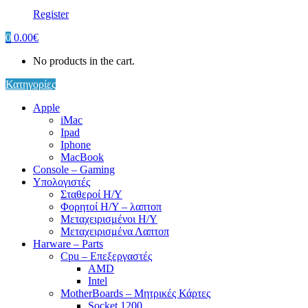
Register
0
0.00
€
No products in the cart.
Κατηγορίες
Apple
iMac
Ipad
Iphone
MacBook
Console – Gaming
Υπολογιστές
Σταθεροί Η/Υ
Φορητοί Η/Υ – λαπτοπ
Μεταχειρισμένοι Η/Υ
Μεταχειρισμένα Λαπτοπ
Harware – Parts
Cpu – Επεξεργαστές
AMD
Intel
MotherBoards – Μητρικές Κάρτες
Socket 1200