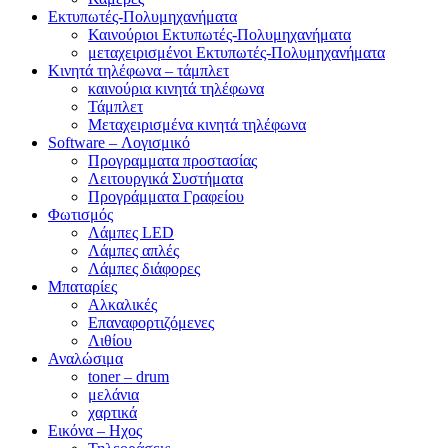
Εκτυπωτές-Πολυμηχανήματα
Καινούριοι Εκτυπωτές-Πολυμηχανήματα
μεταχειρισμένοι Εκτυπωτές-Πολυμηχανήματα
Κινητά τηλέφωνα – τάμπλετ
καινούρια κινητά τηλέφωνα
Τάμπλετ
Μεταχειρισμένα κινητά τηλέφωνα
Software – Λογισμικό
Προγραμματα προστασίας
Λειτουργικά Συστήματα
Προγράμματα Γραφείου
Φωτισμός
Λάμπες LED
Λάμπες απλές
Λάμπες διάφορες
Μπαταρίες
Αλκαλικές
Επαναφορτιζόμενες
Λιθίου
Αναλώσιμα
toner – drum
μελάνια
χαρτικά
Εικόνα – Ηχος